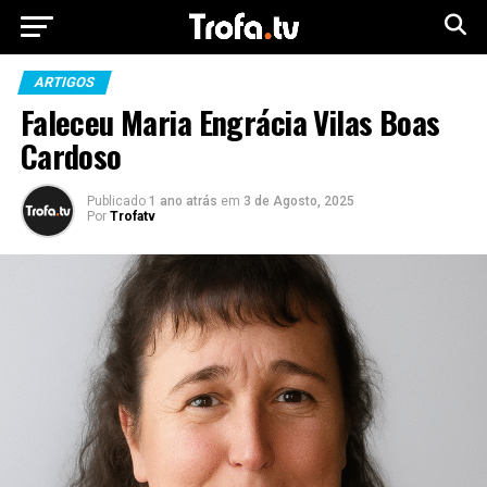
ARTIGOS
Faleceu Maria Engrácia Vilas Boas
Cardoso
Publicado
1 ano atrás
em
3 de Agosto, 2025
Por
Trofatv