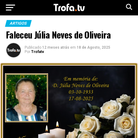
ARTIGOS
Faleceu Júlia Neves de Oliveira
Publicado
12 meses atrás
em
18 de Agosto, 2025
Por
Trofatv