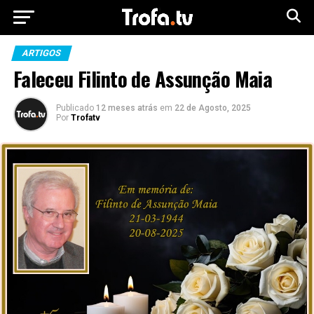
ARTIGOS
Faleceu Filinto de Assunção Maia
Publicado
12 meses atrás
em
22 de Agosto, 2025
Por
Trofatv