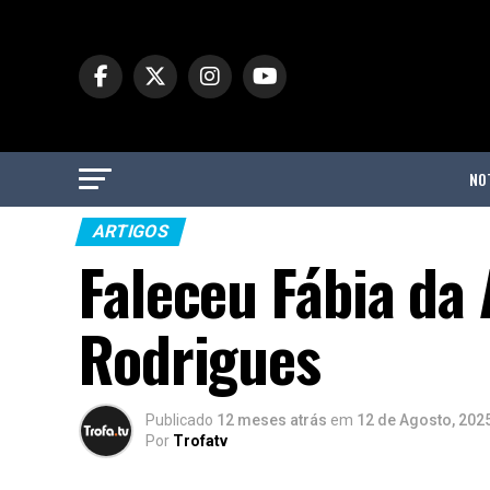
NO
ARTIGOS
Faleceu Fábia da
Rodrigues
Publicado
12 meses atrás
em
12 de Agosto, 202
Por
Trofatv