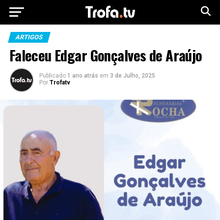
ARTIGOS
Faleceu Edgar Gonçalves de Araújo
Publicado
1 ano atrás
em
3 de Julho, 2025
Por
Trofatv