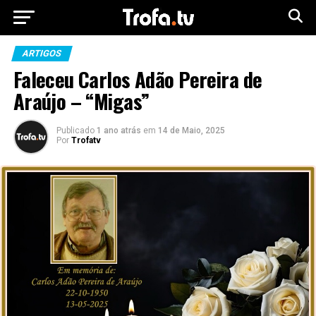
ARTIGOS
Faleceu Carlos Adão Pereira de
Araújo – “Migas”
Publicado
1 ano atrás
em
14 de Maio, 2025
Por
Trofatv