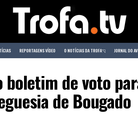
TÍCIAS
REPORTAGENS VÍDEO
O NOTÍCIAS DA TROFA◹
JORNAL DO AV
 boletim de voto par
reguesia de Bougado