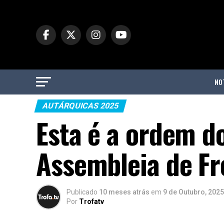
NO
AUTÁRQUICAS 2025
Esta é a ordem do
Assembleia de F
Publicado
10 meses atrás
em
9 de Outubro, 2025
Por
Trofatv