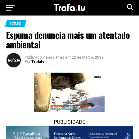
VIDEO
Espuma denuncia mais um atentado
ambiental
Publicado
7 anos atrás
em
22 de Março, 2019
Por
Trofatv
PUBLICIDADE