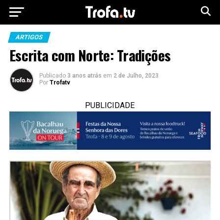
ARTIGOS
Escrita com Norte: Tradições
Publicado
3 anos atrás
em
2 de Julho, 2023
Por
Trofatv
PUBLICIDADE