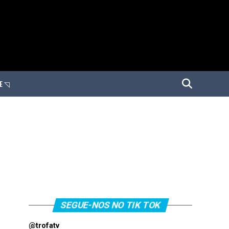
E ◹
SEGUE-NOS NO TIK TOK
@trofatv