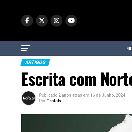
NO
ARTIGOS
Escrita com Nort
Publicado
2 anos atrás
em
16 de Junho, 2024
Por
Trofatv