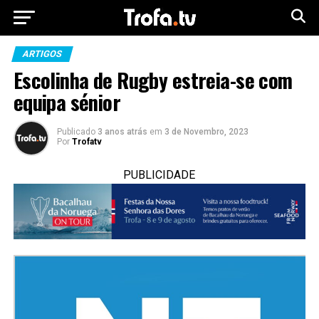
ARTIGOS
Escolinha de Rugby estreia-se com
equipa sénior
Publicado
3 anos atrás
em
3 de Novembro, 2023
Por
Trofatv
PUBLICIDADE