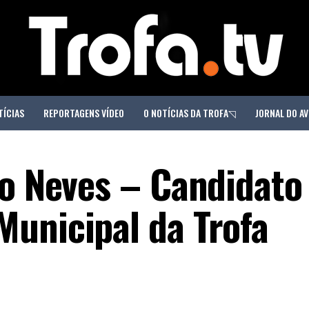
TÍCIAS
REPORTAGENS VÍDEO
O NOTÍCIAS DA TROFA◹
JORNAL DO AV
ro Neves – Candidato
unicipal da Trofa