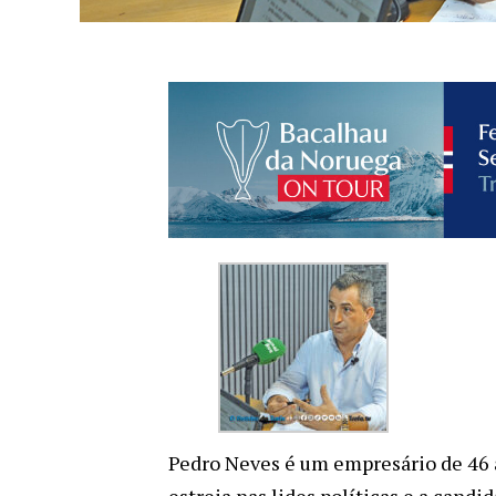
Pedro Neves é um empresário de 46 
estreia nas lides políticas e a candi