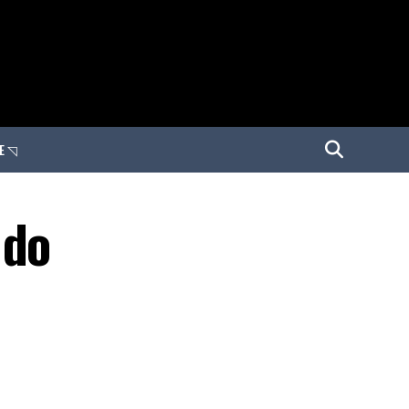
E ◹
 do