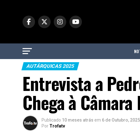
NO
AUTÁRQUICAS 2025
Entrevista a Ped
Chega à Câmara M
Publicado
10 meses atrás
em
6 de Outubro, 2025
Por
Trofatv