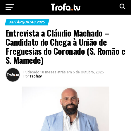
AUTÁRQUICAS 2025
Entrevista a Cláudio Machado –
Candidato do Chega à União de
Freguesias do Coronado (S. Romão e
S. Mamede)
Publicado
10 meses atrás
em
5 de Outubro, 2025
Por
Trofatv