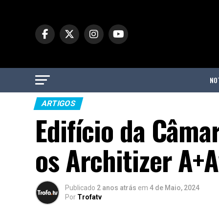
NO
ARTIGOS
Edifício da Câma
os Architizer A+
Publicado
2 anos atrás
em
4 de Maio, 2024
Por
Trofatv