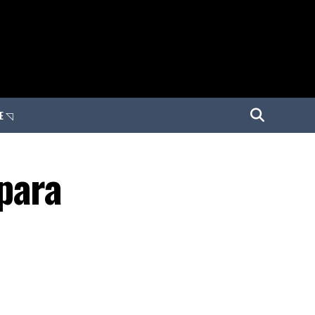
E ◹
para