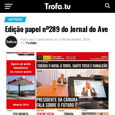
ARTIGOS
Edição papel nº289 do Jornal do Ave
Publicado
2 anos atrás
em
5 de Dezembro, 2024
Por
Trofatv