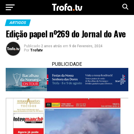
ARTIGOS
Edição papel nº269 do Jornal do Ave
Publicado
2 anos atrás
em
9 de Fevereiro, 2024
Por
Trofatv
PUBLICIDADE