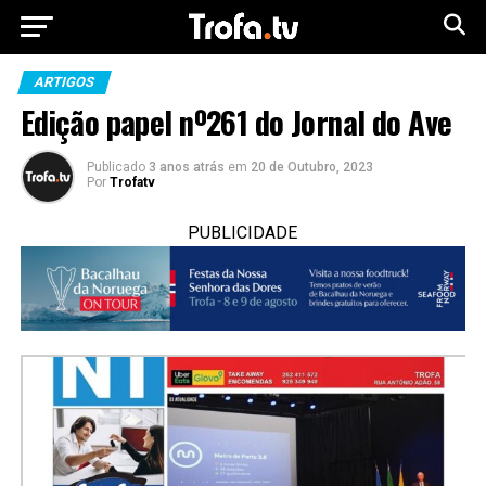
ARTIGOS
Edição papel nº261 do Jornal do Ave
Publicado
3 anos atrás
em
20 de Outubro, 2023
Por
Trofatv
PUBLICIDADE