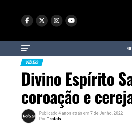
NO
VIDEO
Divino Espírito 
coroação e cerej
Publicado
4 anos atrás
em
7 de Junho, 2022
Por
Trofatv