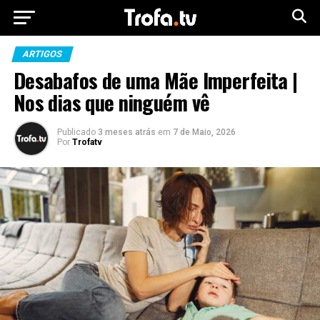
ARTIGOS
Desabafos de uma Mãe Imperfeita |
Nos dias que ninguém vê
Publicado
3 meses atrás
em
7 de Maio, 2026
Por
Trofatv