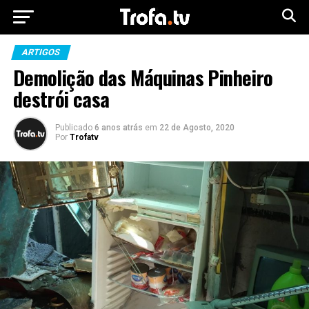
ARTIGOS
Demolição das Máquinas Pinheiro
destrói casa
Publicado
6 anos atrás
em
22 de Agosto, 2020
Por
Trofatv