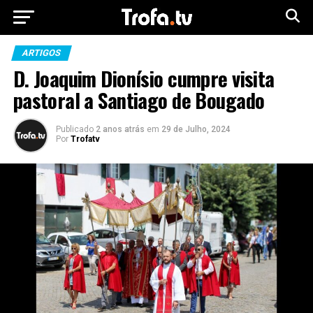
ARTIGOS
D. Joaquim Dionísio cumpre visita
pastoral a Santiago de Bougado
Publicado
2 anos atrás
em
29 de Julho, 2024
Por
Trofatv