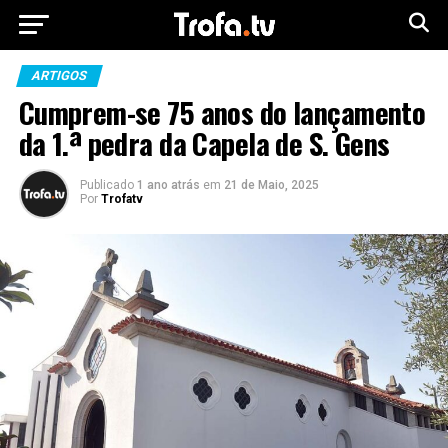
ARTIGOS
Cumprem-se 75 anos do lançamento
da 1.ª pedra da Capela de S. Gens
Publicado
1 ano atrás
em
21 de Maio, 2025
Por
Trofatv