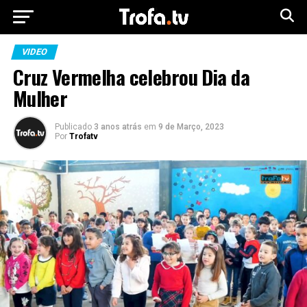
VIDEO
Cruz Vermelha celebrou Dia da
Mulher
Publicado
3 anos atrás
em
9 de Março, 2023
Por
Trofatv