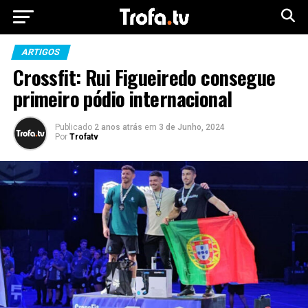
ARTIGOS
Crossfit: Rui Figueiredo consegue
primeiro pódio internacional
Publicado
2 anos atrás
em
3 de Junho, 2024
Por
Trofatv