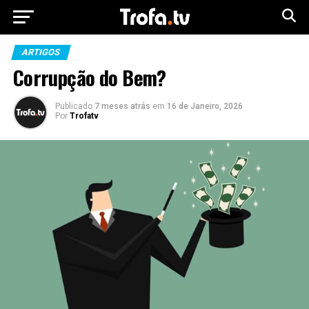
ARTIGOS
Corrupção do Bem?
Publicado
7 meses atrás
em
16 de Janeiro, 2026
Por
Trofatv