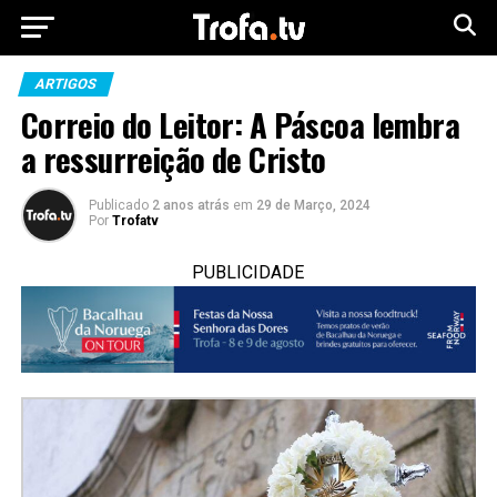
ARTIGOS
Correio do Leitor: A Páscoa lembra
a ressurreição de Cristo
Publicado
2 anos atrás
em
29 de Março, 2024
Por
Trofatv
PUBLICIDADE