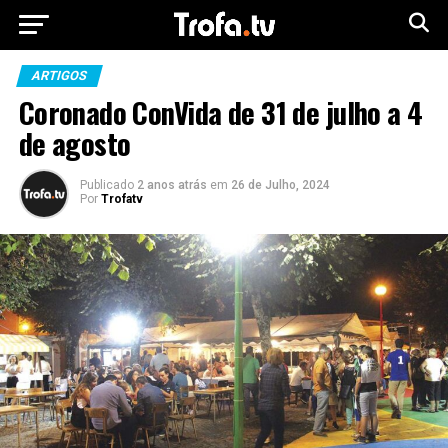
ARTIGOS
Coronado ConVida de 31 de julho a 4
de agosto
Publicado
2 anos atrás
em
26 de Julho, 2024
Por
Trofatv