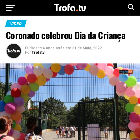
VIDEO
Coronado celebrou Dia da Criança
Publicado
4 anos atrás
em
31 de Maio, 2022
Por
Trofatv