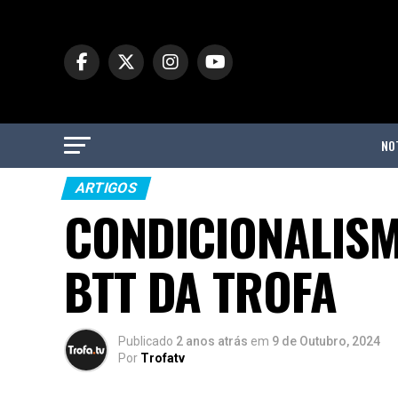
NO
ARTIGOS
CONDICIONALISM
BTT DA TROFA
Publicado
2 anos atrás
em
9 de Outubro, 2024
Por
Trofatv