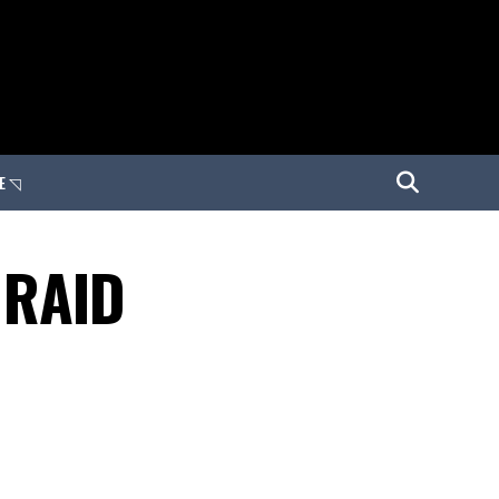
E ◹
 RAID