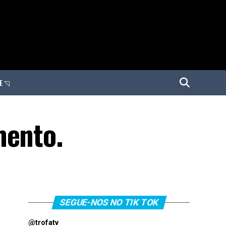
E ◹
mento.
SEGUE-NOS NO TIK TOK
@trofatv