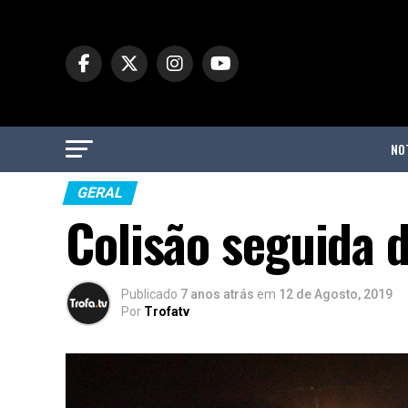
NO
GERAL
Colisão seguida 
Publicado
7 anos atrás
em
12 de Agosto, 2019
Por
Trofatv