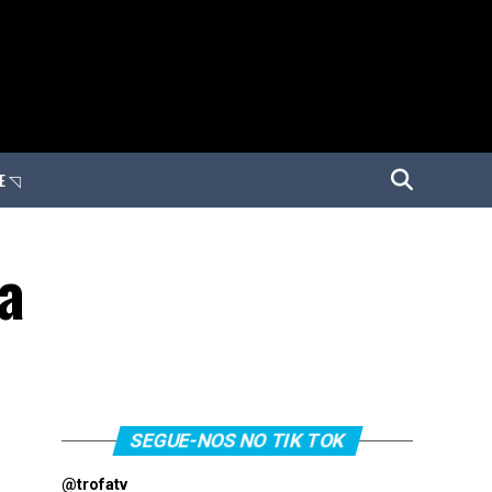
E ◹
a
SEGUE-NOS NO TIK TOK
@trofatv