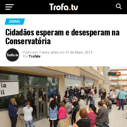
GERAL
Cidadãos esperam e desesperam na
Conservatória
Publicado
7 anos atrás
em
31 de Maio, 2019
Por
Trofatv