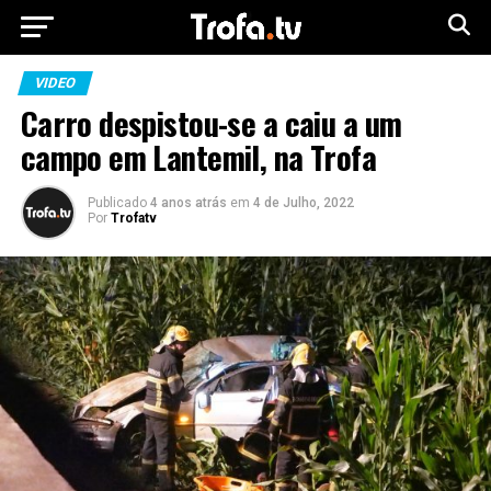
VIDEO
Carro despistou-se a caiu a um
campo em Lantemil, na Trofa
Publicado
4 anos atrás
em
4 de Julho, 2022
Por
Trofatv