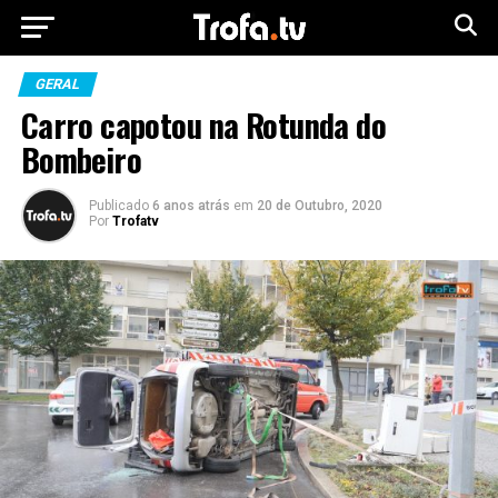
GERAL
Carro capotou na Rotunda do
Bombeiro
Publicado
6 anos atrás
em
20 de Outubro, 2020
Por
Trofatv