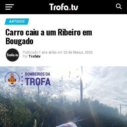
ARTIGOS
Carro caiu a um Ribeiro em
Bougado
Publicado
1 ano atrás
em
23 de Março, 2025
Por
Trofatv