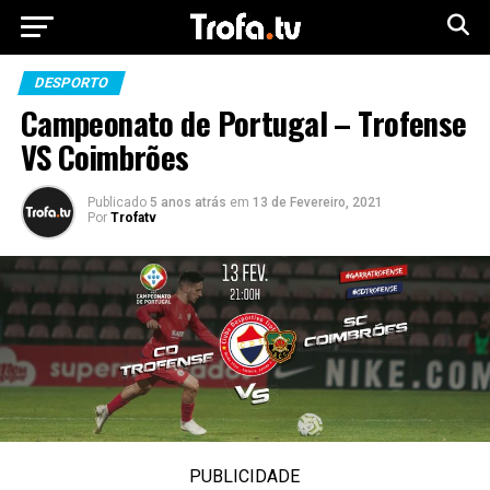
DESPORTO
Campeonato de Portugal – Trofense
VS Coimbrões
Publicado
5 anos atrás
em
13 de Fevereiro, 2021
Por
Trofatv
PUBLICIDADE