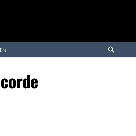
E ◹
ecorde