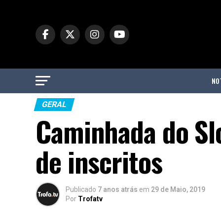
NO
GERAL
Caminhada do Sl
de inscritos
Publicado
7 anos atrás
em
29 de Maio, 2019
Por
Trofatv