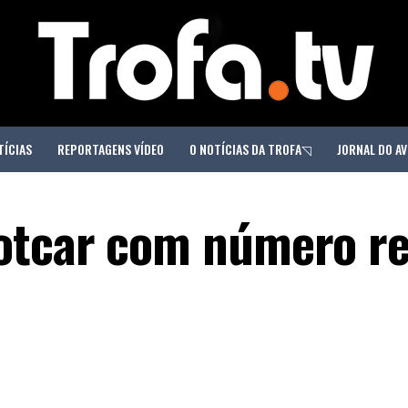
TÍCIAS
REPORTAGENS VÍDEO
O NOTÍCIAS DA TROFA◹
JORNAL DO AV
otcar com número r