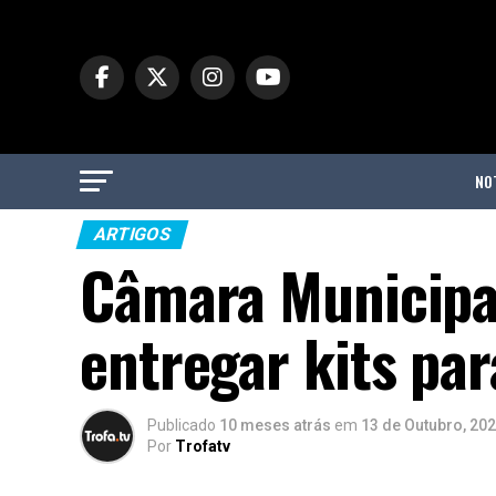
NO
ARTIGOS
Câmara Municipal
entregar kits pa
Publicado
10 meses atrás
em
13 de Outubro, 20
Por
Trofatv