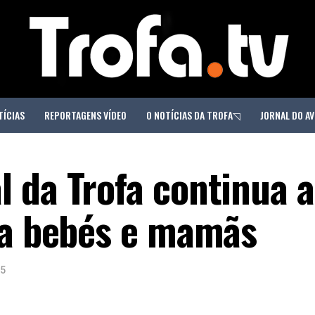
TÍCIAS
REPORTAGENS VÍDEO
O NOTÍCIAS DA TROFA◹
JORNAL DO AV
 da Trofa continua a
ra bebés e mamãs
25