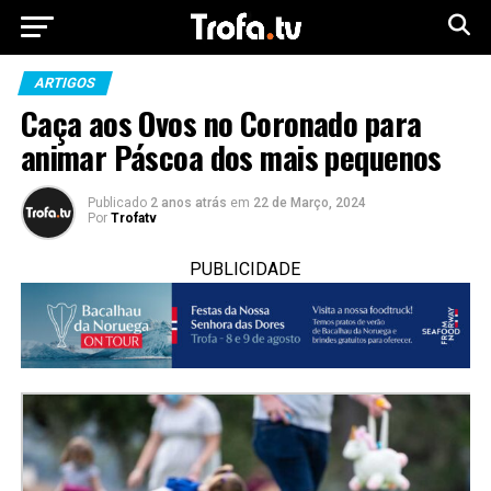
ARTIGOS
Caça aos Ovos no Coronado para
animar Páscoa dos mais pequenos
Publicado
2 anos atrás
em
22 de Março, 2024
Por
Trofatv
PUBLICIDADE