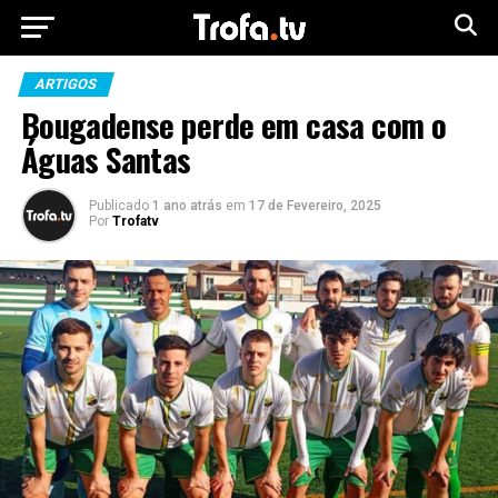
ARTIGOS
Bougadense perde em casa com o
Águas Santas
Publicado
1 ano atrás
em
17 de Fevereiro, 2025
Por
Trofatv