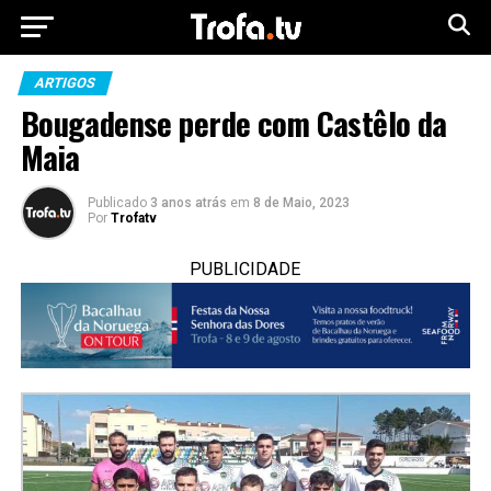
ARTIGOS
Bougadense perde com Castêlo da
Maia
Publicado
3 anos atrás
em
8 de Maio, 2023
Por
Trofatv
PUBLICIDADE