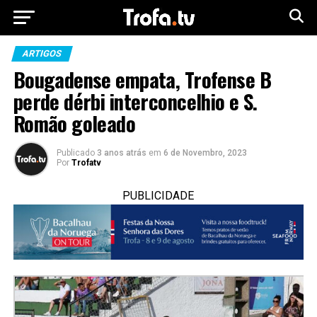
ARTIGOS
Bougadense empata, Trofense B
perde dérbi interconcelhio e S.
Romão goleado
Publicado
3 anos atrás
em
6 de Novembro, 2023
Por
Trofatv
PUBLICIDADE