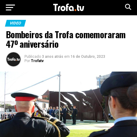
VIDEO
Bombeiros da Trofa comemoraram
47º aniversário
Publicado
3 anos atrás
em
16 de Outubro, 2023
Por
Trofatv