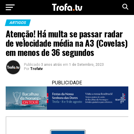
ARTIGOS
Atenção! Há multa se passar radar
de velocidade média na A3 (Covelas)
em menos de 36 segundos
Publicado
3 anos atrás
em
1 de Setembro, 2023
Por
Trofatv
PUBLICIDADE