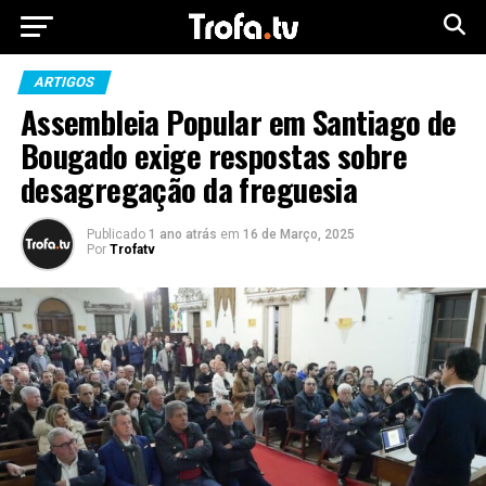
ARTIGOS
Assembleia Popular em Santiago de
Bougado exige respostas sobre
desagregação da freguesia
Publicado
1 ano atrás
em
16 de Março, 2025
Por
Trofatv