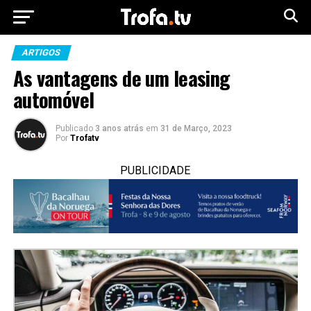
ARTIGOS
As vantagens de um leasing
automóvel
Publicado
3 anos atrás
em
31 de Março, 2023
Por
Trofatv
PUBLICIDADE