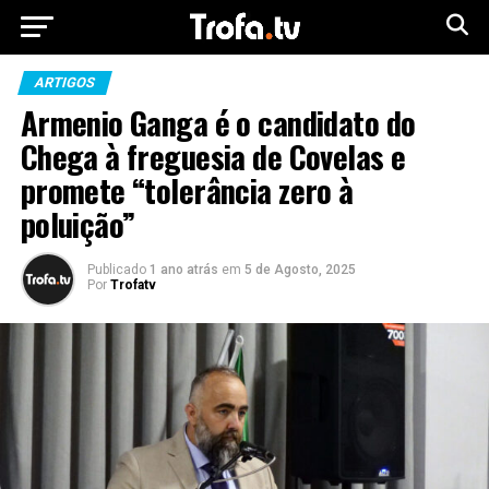
ARTIGOS
Armenio Ganga é o candidato do
Chega à freguesia de Covelas e
promete “tolerância zero à
poluição”
Publicado
1 ano atrás
em
5 de Agosto, 2025
Por
Trofatv