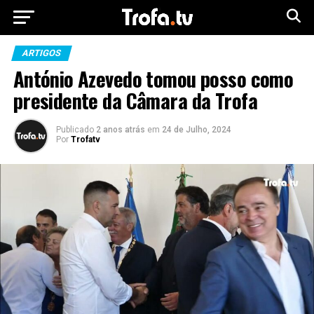
ARTIGOS
António Azevedo tomou posso como
presidente da Câmara da Trofa
Publicado
2 anos atrás
em
24 de Julho, 2024
Por
Trofatv