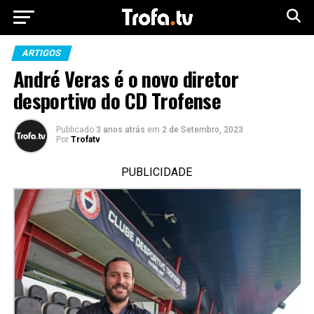
ARTIGOS
André Veras é o novo diretor
desportivo do CD Trofense
Publicado
3 anos atrás
em
2 de Setembro, 2023
Por
Trofatv
PUBLICIDADE