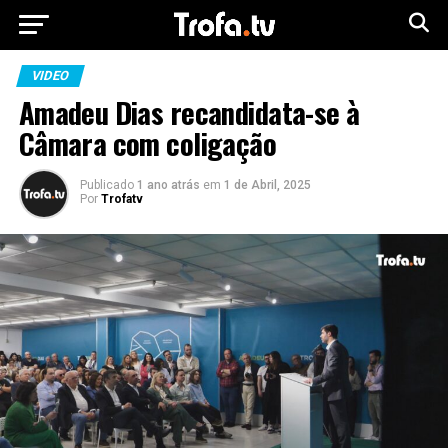
VIDEO
Amadeu Dias recandidata-se à
Câmara com coligação
Publicado
1 ano atrás
em
1 de Abril, 2025
Por
Trofatv